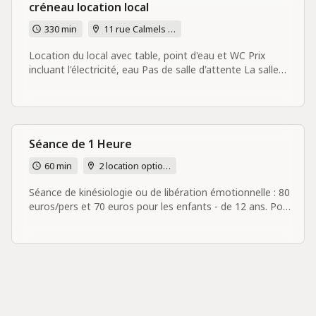
créneau location local
330 min
11 rue Calmels 75018 Paris
Location du local avec table, point d'eau et WC Prix
incluant l'électricité, eau Pas de salle d'attente La salle
doit être impérativement vidée à 13H30 au plus tard
Séance de 1 Heure
60 min
2 location options
Séance de kinésiologie ou de libération émotionnelle : 80
euros/pers et 70 euros pour les enfants - de 12 ans. Pour
les séances en ligne - règlement par virement obligatoire
48 heures avant la séance sinon réservation non
confirmée, cliquez sur le lien https://waiwong-
kinesiologie.fr/reserver/paiement-par-virement/ Si vous
ne pouvez pas honorer le rendez-vous, n'oubliez pas de
prévenir 48H à l'avance sinon la séance est dûe. Pas de
salle d'attente Merci pour votre compréhension et à