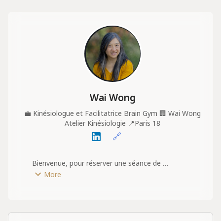
Wai Wong
💼
Kinésiologue et Facilitatrice Brain Gym
🏢
Wai Wong
Atelier Kinésiologie
📍
Paris 18
🔗
Bienvenue, pour réserver une séance de 
kinésiologie, c'est ici :-)
More