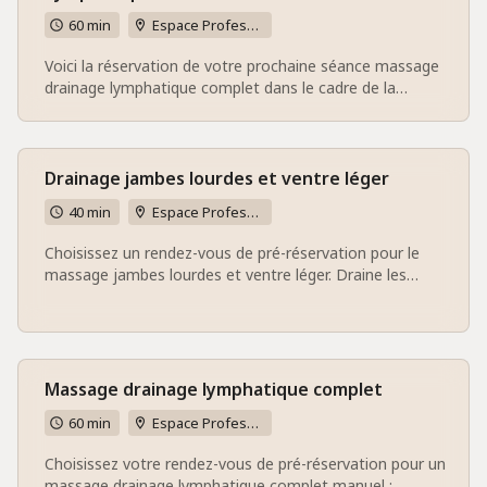
60 min
Espace Professionnel bien-être Vitalis Naturae - 37 rue du placeau 60730 Sainte-Geneviève
Voici la réservation de votre prochaine séance massage
drainage lymphatique complet dans le cadre de la
réservation d'un forfait 6 ou 8 séances. A très bientôt.
Karine
Drainage jambes lourdes et ventre léger
40 min
Espace Professionnel bien-être Vitalis Naturae - 37 rue du placeau 60730 Sainte-Geneviève
Choisissez un rendez-vous de pré-réservation pour le
massage jambes lourdes et ventre léger. Draine les
jambes, relâche les tensions abdominales, stimule le
transit et la digestion. Sous 48 heures, je vous adresserai
un email contenant les conditions de réservation
définitive ainsi qu'un questionnaire à compléter et à me
retourner 48h minimum avant notre rendez-vous. A très
Massage drainage lymphatique complet
bientôt. Karine
60 min
Espace Professionnel bien-être Vitalis Naturae - 37 rue du placeau 60730 Sainte-Geneviève
Choisissez votre rendez-vous de pré-réservation pour un
massage drainage lymphatique complet manuel :