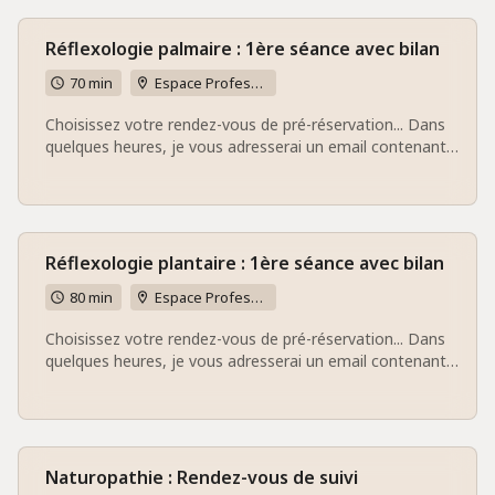
questionnaire à compléter et à me retourner 48h
minimum avant notre rendez-vous. A bientôt pour votre
première séance de réflexologie faciale/crânienne. Karine
Réflexologie palmaire : 1ère séance avec bilan
70 min
Espace Professionnel bien-être Vitalis Naturae - 37 rue du placeau 60730 Sainte-Geneviève
Choisissez votre rendez-vous de pré-réservation... Dans
quelques heures, je vous adresserai un email contenant
les conditions de réservation définitive ainsi qu'un
questionnaire à compléter et à me retourner 48h
minimum avant notre rendez-vous. A bientôt pour votre
première séance de réflexologie palmaire. Karine
Réflexologie plantaire : 1ère séance avec bilan
80 min
Espace Professionnel bien-être Vitalis Naturae - 37 rue du placeau 60730 Sainte-Geneviève
Choisissez votre rendez-vous de pré-réservation... Dans
quelques heures, je vous adresserai un email contenant
les conditions de réservation définitive ainsi qu'un
questionnaire à compléter et à me retourner 48h
minimum avant notre rendez-vous. A bientôt pour votre
première séance de réflexologie plantaire. Karine
Naturopathie : Rendez-vous de suivi