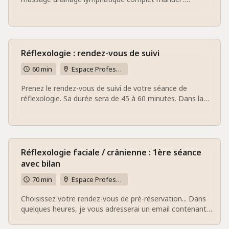
cuisses, bras, dos et ventre. Relance complète du
système lymphatique et sensation de profonde détente
et de légèreté. Sous 48h, je vous adresserai un email
contenant les conditions de réservation définitive ainsi
qu'un questionnaire à compléter et à me retourner 48h
Réflexologie : rendez-vous de suivi
minimum avant notre rendez-vous. A très bientôt. Karine
60 min
Espace Professionnel bien-être Vitalis Naturae - 37 rue du placeau 60730 Sainte-Geneviève
Prenez le rendez-vous de suivi de votre séance de
réflexologie. Sa durée sera de 45 à 60 minutes. Dans la
partie commentaire, je vous remercie de préciser la
spécialité Plantaire, Palmaire ou Faciale/Crânienne. Un
email de confirmation vous sera adressé. A très bientôt.
Karine
Réflexologie faciale / crânienne : 1ère séance
avec bilan
70 min
Espace Professionnel bien-être Vitalis Naturae - 37 rue du placeau 60730 Sainte-Geneviève
Choisissez votre rendez-vous de pré-réservation... Dans
quelques heures, je vous adresserai un email contenant
les conditions de réservation définitive ainsi qu'un