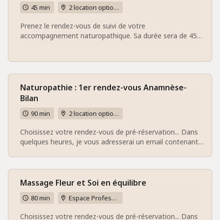
45 min
2 location options
Prenez le rendez-vous de suivi de votre
accompagnement naturopathique. Sa durée sera de 45
minutes. Un email de confirmation vous sera adressé. A
très bientôt. Karine
Naturopathie : 1er rendez-vous Anamnèse-
Bilan
90 min
2 location options
Choisissez votre rendez-vous de pré-réservation... Dans
quelques heures, je vous adresserai un email contenant
les conditions de réservation définitive ainsi qu'un
questionnaire à compléter et à me retourner 48h
minimum avant notre rendez-vous. A bientôt pour votre
accompagnement naturopathique. Karine
Massage Fleur et Soi en équilibre
80 min
Espace Professionnel bien-être Vitalis Naturae - 37 rue du placeau 60730 Sainte-Geneviève
Choisissez votre rendez-vous de pré-réservation... Dans