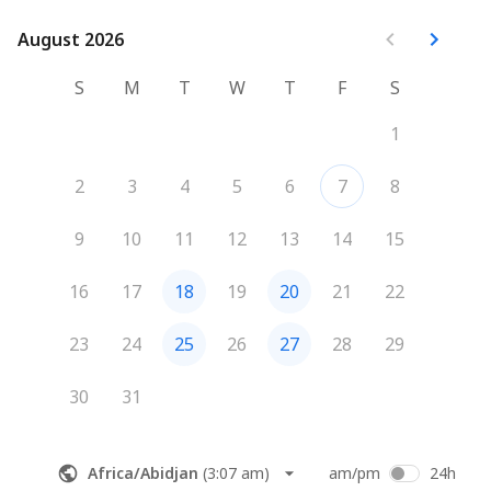
La consulenza sarà confermata solo a pagamento 
August 2026
August 2026
ricevuto.
S
M
T
W
T
F
S
1
2
3
4
5
6
7
8
9
10
11
12
13
14
15
16
17
18
19
20
21
22
23
24
25
26
27
28
29
30
31
Africa/Abidjan
(
3:07 am
)
am/pm
24h