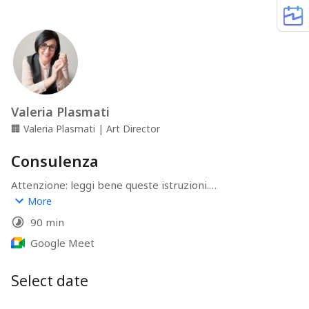
Valeria Plasmati
🏢
Valeria Plasmati | Art Director
Consulenza
Attenzione: leggi bene queste istruzioni.

More
Compila il form nel modo più esaustivo possibile, così 
90 min
potremo ottimizzare al massimo il nostro tempo 
insieme.

Google Meet
Il valore della consulenza è di 150€. Nel momento in cui 
Select date
fisserai la data per la nostra consulenza, riceverai da 
parte mia una mail con la proforma di pagamento.
