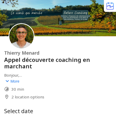
Thierry Menard
Appel découverte coaching en
marchant
Bonjour,

More
J'aime prendre le temps d'échanger pour comprendre 
30 min
vos attentes et vos besoins.

Ce rendez-vous va nous permettre devoir si nous 
2 location options
pouvons faire un bout de chemin ensemble et de quelle 
manière.

Select date