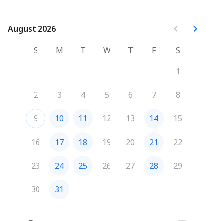
Belle journée

Thierry

August 2026
August 2026
Le coach qui marche
S
M
T
W
T
F
S
1
2
3
4
5
6
7
8
9
10
11
12
13
14
15
16
17
18
19
20
21
22
23
24
25
26
27
28
29
30
31