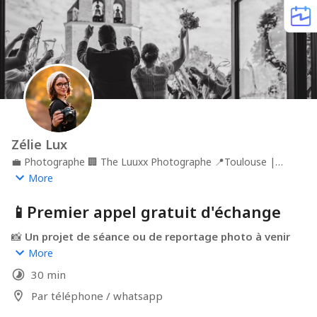
Zélie Lux
💼
Photographe
🏢
The Luuxx Photographe
📍
Toulouse |
Occitanie
More
📱Premier appel gratuit d'échange
📸 
Un projet de séance ou de reportage photo à venir 
?
More
30 min
Ce rendez-vous 
gratuit et sans engagement
 est 
l’occasion idéale de faire connaissance, d’échanger 
Par téléphone / whatsapp
autour de votre projet (reportage photo, séance, ... ) et 