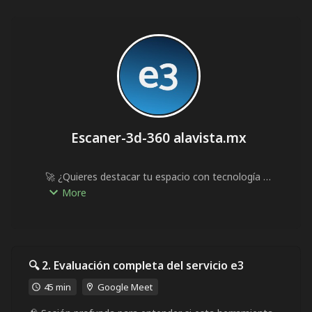
Escaner-3d-360 alavista.mx
🚀 ¿Quieres destacar tu espacio con tecnología 
de última generación? El escaneo 3D-360° 
More
transforma la forma en que presentas tu 
negocio.

📅 Agenda tu sesión hoy y lleva tu negocio al 
siguiente nivel con tecnología 3D, soporte 
🔍 2. Evaluación completa del servicio e3
experto y un servicio a la medida de tus 
45 min
Google Meet
necesidades.
