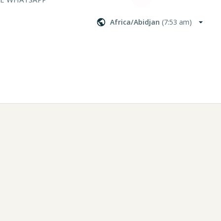
Africa/Abidjan
(
7:53 am
)
des questions 
les défis 
fs.
in de 
et ce sans 
ue le tien, 