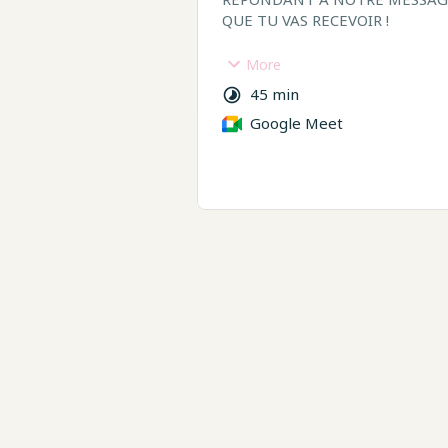
QUE TU VAS RECEVOIR !
Pendant l'appel, je te poserai 
More
pour mieux cerner ta situation, 
45 min
que tu traverses et tes objecti
Google Meet
⚠️ Le RDV dure 45 min, avec 5 m
battement entre les RDV.
Si tu ne te présentes pas à l'heure 
prévenir, le RDV sera annulé.
Mon temps est tout aussi précieux q
alors merci de le respecter.