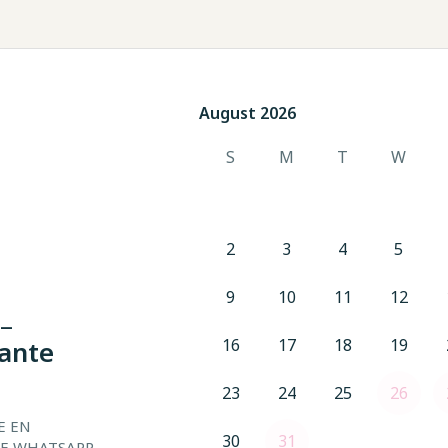
August 2026
August 2026
S
M
T
W
2
3
4
5
9
10
11
12
_
tante
16
17
18
19
23
24
25
26
 EN 
30
31
E WHATSAPP 