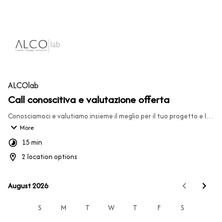
ALCOlab
Call conoscitiva e valutazione offerta
Conosciamoci e valutiamo insieme il meglio per il tuo progetto e le 
tue idee.
More
Una semplice call che ci permetterà di valutare la situazione 
15 min
attuale del tuo business e le migliori strategie per promuoverlo.
2 location options
August 2026
August 2026
S
M
T
W
T
F
S