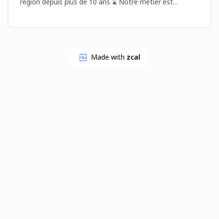
région depuis plus de 10 ans ⌛️ Notre métier est
d'impliquer des managers opérationnels en mode
mission, pour accompagner les entreprises dans les
contextes suivants : - Accompagner des transformations
- Gérer des projets complexes - Remplacement en
urgence d'un cadre dirigeant pour sécuriser une fonction
Made with
zcal
clé