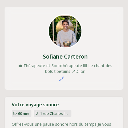
Sofiane Carteron
💼
Thérapeute et Sonothérapeute
🏢
Le chant des
bols tibétains
📍
Dijon
🔗
Votre voyage sonore
60 min
1 rue Charles le Téméraire 21000 Dijon
Offrez-vous une pause sonore hors du temps Je vous