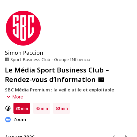
Simon Paccioni
🏢
Sport Business Club - Groupe INfluencia
Le Média Sport Business Club –
Rendez-vous d’information 📅
SBC Média Premium : la veille utile et exploitable 
immédiatement
More
30 min
45 min
60 min
Chaque semaine, nous sélectionnons et analysons les 
informations clés du secteur pour vous permettre de :
Zoom
➞ Anticiper les tendances et mouvements du marché
➞ Disposer d’analyses directement utiles à vos décisions
➞ Structurer efficacement la veille, à votre niveau et celui 