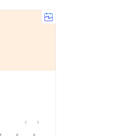
T
F
S