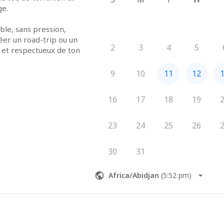
ge.
ble, sans pression, 
er un road-trip ou un 
2
3
4
5
 et respectueux de ton 
9
10
11
12
16
17
18
19
23
24
25
26
30
31
Africa/Abidjan
(
5:52 pm
)