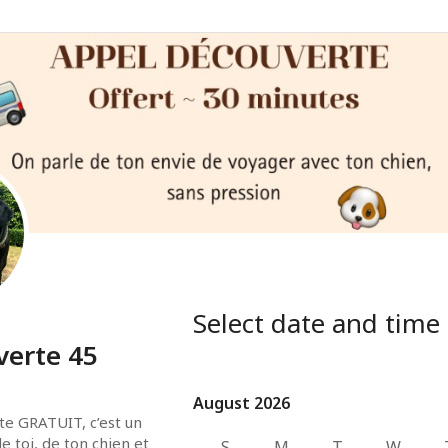
Select date and time
verte 45
August 2026
August 2026
e GRATUIT, c’est un 
toi, de ton chien et 
S
M
T
W