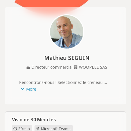
Mathieu SEGUIN
💼
Directeur commercial
🏢
WOOPLEE SAS
Rencontrons-nous ! Sélectionnez le créneau 
horaire de votre choix pour réserver votre rendez-
More
vous. à bientôt.
Visio de 30 Minutes
30 min
Microsoft Teams