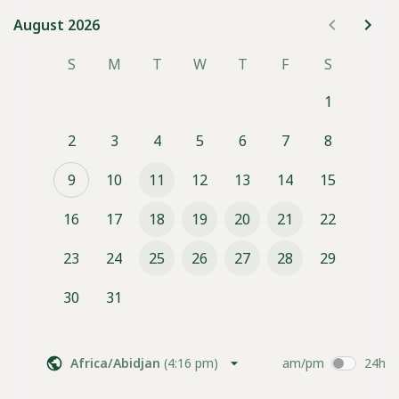
August 2026
August 2026
S
M
T
W
T
F
S
1
2
3
4
5
6
7
8
9
10
11
12
13
14
15
16
17
18
19
20
21
22
23
24
25
26
27
28
29
30
31
Africa/Abidjan
(
4:16 pm
)
am/pm
24h