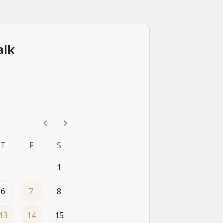
alk
r moment van aandacht.
jou
T
F
S
hting en afstemming.
1
6
7
8
13
14
15