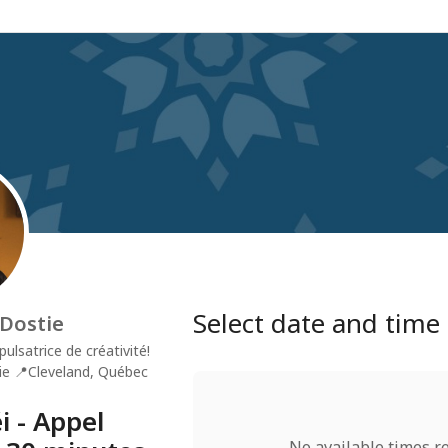
Select date and time
Dostie
pulsatrice de créativité!
ie
📍
Cleveland, Québec
i - Appel
No available times r