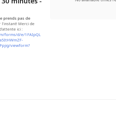
 30 minutes -
ne prends pas de 
 l'instant! Merci de 
vous inscrire à la liste d'attente ici : 
com/forms/d/e/1FAIpQL
a5ItHWmZF-
pjig/viewform?