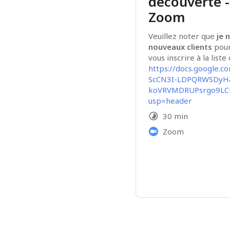
découverte -
Zoom
Veuillez noter que
 je 
nouveaux clients
 pour
https://docs.google.
ScCN3I-LDPQRWSDyH
koVRVMDRUPsrgo9LCP
usp=header
30 min
Zoom