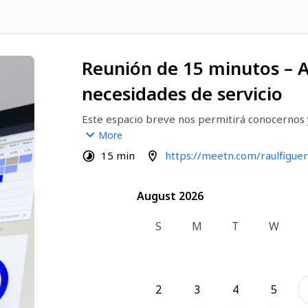
Reunión de 15 minutos – A
necesidades de servicio
Este espacio breve nos permitirá conocernos
específicas. Hablaremos sobre los objetivos y
More
para ofrecerte la mejor solución a medida. ¡G
15 min
https://meetn.com/raulfiguer
August 2026
August 2026
S
M
T
W
2
3
4
5