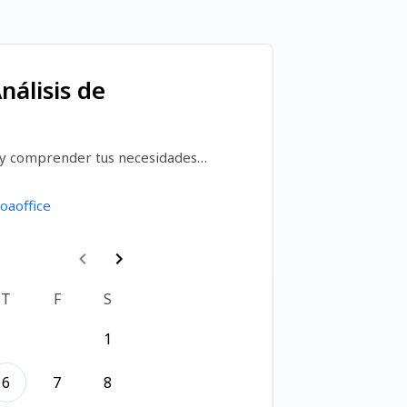
nálisis de
 y comprender tus necesidades 
 requerimientos de tu proyecto 
racias por agendar tu tiempo!
oaoffice
T
F
S
1
6
7
8