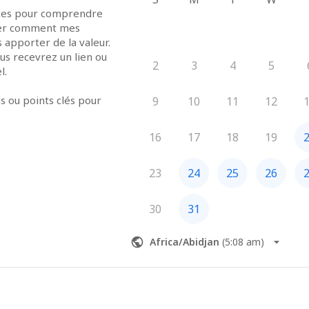
tes pour comprendre 
rer comment mes 
solutions peuvent vous apporter de la valeur. 
us recevrez un lien ou 
2
3
4
5
un numéro pour l’appel. 
 ou points clés pour 
9
10
11
12
 efficace.
16
17
18
19
ns engagement et 
otentielle 
23
24
25
26
e modifier ou annuler 
30
31
Africa/Abidjan
(
5:08 am
)