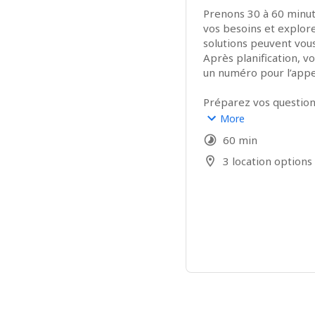
Prenons 30 à 60 minu
vos besoins et explo
Après planification, vo
Préparez vos questions
que notre échange soit
More
60 min
Ce rendez-vous est sa
destiné à évaluer une p
3 location options
collaboration. 
Si nécessaire, merci d
24h à l’avance.
à bientôt,
Quentin