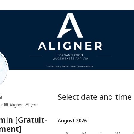
Select date and time
é
ur
🏢
Aligner
📍
Lyon
min [Gratuit-
August 2026
August 2026
ment]
S
M
T
W