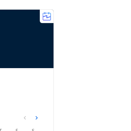
T
F
S