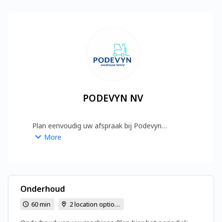
PODEVYN NV
Plan eenvoudig uw afspraak bij Podevyn

Kies het type afspraak dat u nodig heeft: 
More
onderhoud, herstelling, offerte of demo.

Selecteer een moment dat voor u past, en wij 
zorgen voor de rest.
Onderhoud
60 min
2 location options