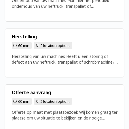
Onderhoud van uw machines Plan hier het periodiek
onderhoud van uw heftruck, transpallet of
schrobmachine. Regelmatig onderhoud verlengt de
levensduur van uw machines en voorkomt onverwachte
stilstand.
Herstelling
60 min
2 location options
Herstelling van uw machines Heeft u een storing of
defect aan uw heftruck, transpallet of schrobmachine?
Plan hier snel een interventie in. Onze techniekers zorgen
voor een snelle en efficiënte herstelling.
Offerte aanvraag
60 min
2 location options
Offerte op maat met plaatsbezoek Wij komen graag ter
plaatse om uw situatie te bekijken en de nodige
afmetingen te nemen. Zo kunnen we u de juiste heftruck