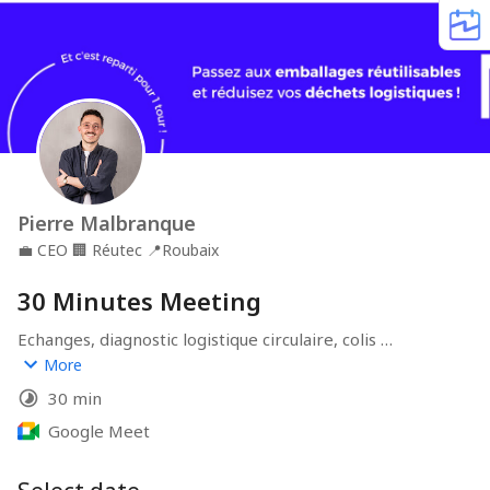
Pierre Malbranque
💼
CEO
🏢
Réutec
📍
Roubaix
30 Minutes Meeting
Echanges, diagnostic logistique circulaire, colis 
réutilisables et système de suivi.
More
30 min
Google Meet