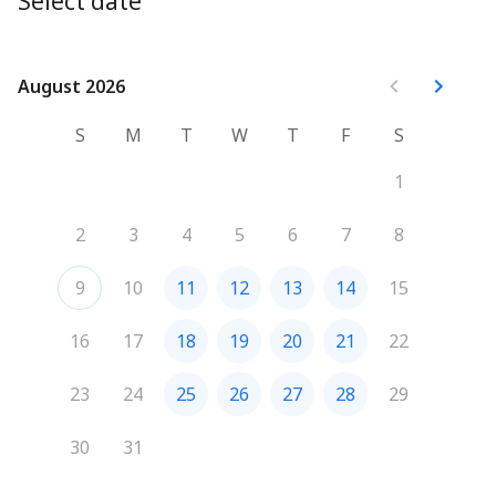
Select date
August 2026
August 2026
S
M
T
W
T
F
S
1
2
3
4
5
6
7
8
9
10
11
12
13
14
15
16
17
18
19
20
21
22
23
24
25
26
27
28
29
30
31