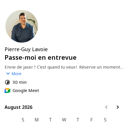
Pierre-Guy Lavoie
Passe-moi en entrevue
Envie de jaser ? C'est quand tu veux !  Réserve un moment 
à même mon agenda, pose-moi
More
30 min
Google Meet
August 2026
August 2026
S
M
T
W
T
F
S