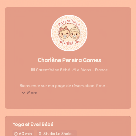
Charlène Pereira Gomes
🏢
Parent'hèse Bébé
📍
Le Mans - France
Bienvenue sur ma page de réservation. Pour 
toutes informations ou questions, n'hésitez pas à 
More
me contacter au 07.59.75.07.56. Je serai ravie de 
vous répondre.
Yoga et Eveil Bébé
60 min
Studio Le Shala - 95 rue Tristan Bernard - 72100 Le Mans