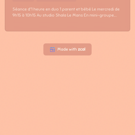
Séance d'1 heure en duo 1 parent et bébé Le mercredi de
9h15 à 10h15 Au studio Shala Le Mans En mini-groupe,
favorisant le partage entre parents tout en préservant des
moments privilégiés avec votre bébé. Offre de lancement
- Première séance à 10€ au lieu de 20€ jusqu'au 14
octobre 2026 Tarifs au choix : A l'unité 1 séance : 20€ Rituel
5 séances : 90€ au lieu de 100€ soit 18€ la séance Rituel 10
Made with
zcal
séances : 170€ au lieu de 200€ soit 17€ la séance A régler
directement sur place (en espèces ou par virement
instantané) Pour tous les bébés à partir de 1 mois et
jusqu'à ce qu'il commence la marche, n'ayant pas de
contre indications médicales. Vous n'avez pas besoin de
pratiquer vous même le yoga. Aucun matériel nécessaire,
juste une tenue confortable pour vous et bébé. N'hésitez
pas à me contacter au 07 59 75 07 56 pour toutes
questions ou informations. A Bientôt Charlène Parenthèse
Bébé