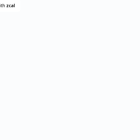
ith
zcal