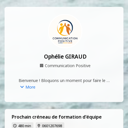
Ophélie GIRAUD
🏢
Communication Positive
Bienvenue ! Bloquons un moment pour faire le 
point. ✨

More
Je suis Ophélie Giraud, Experte en Clarté 
Relationnelle. 

J'aide les entreprises, les pros de l'enfance et les 
parents à transformer les frictions en relations 
apaisées.

Prochain créneau de formation d'équipe
480 min
0601207698
Choisissez votre format ci-dessous :
