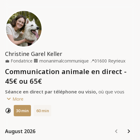
Christine Garel Keller
💼
Fondatrice
🏢
monanimalcommunique
📍
01600 Reyrieux
Communication animale en direct -
45€ ou 65€
Séance en direct par téléphone ou visio, 
où que vous 
soyez dans le monde.
More
Merci de choisir le créneau qui correspond le mieux à 
30 min
60 min
votre besoin.
DURÉE AU CHOIX :
- 30 MN (45 €) :
August 2026
August 2026
 Idéale pour 3-4 questions et un échange 
libre