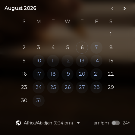
tu forma única de escribir.
August 2026
August 2026
¡AGENDA TU SESIÓN GRATIS HOY MISMO!
S
M
T
W
T
F
S
1
2
3
4
5
6
7
8
9
10
11
12
13
14
15
16
17
18
19
20
21
22
23
24
25
26
27
28
29
30
31
Africa/Abidjan
(
6:34 pm
)
am/pm
24h