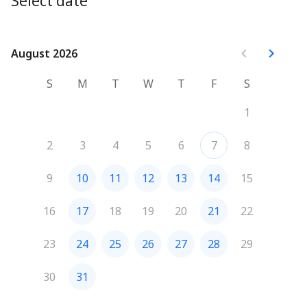
Select date
August 2026
August 2026
S
M
T
W
T
F
S
1
2
3
4
5
6
7
8
9
10
11
12
13
14
15
16
17
18
19
20
21
22
23
24
25
26
27
28
29
30
31