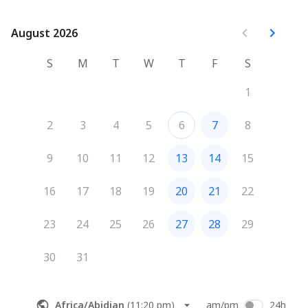
August 2026
August 2026
S
M
T
W
T
F
S
1
2
3
4
5
6
7
8
9
10
11
12
13
14
15
16
17
18
19
20
21
22
23
24
25
26
27
28
29
30
31
Africa/Abidjan
(
11:20 pm
)
am/pm
24h