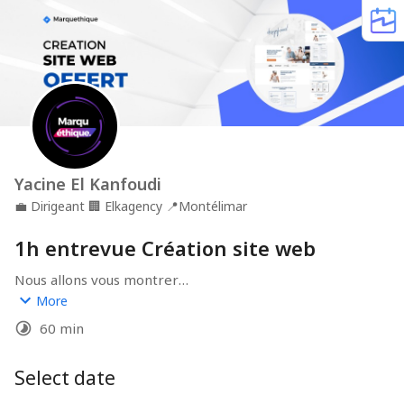
Yacine El Kanfoudi
💼
Dirigeant
🏢
Elkagency
📍
Montélimar
1h entrevue Création site web
Nous allons vous montrer

More
- le processus 

60 min
- répondre à vos questions
Select date