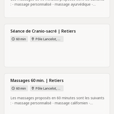
: - massage personnalisé - massage ayurvédique -
prénatal ayurvédique (réservé aux femmes) - massage
rebozo (réservé aux femmes) Vous pourrez sélectionner
le type de massage souhaité en fin d'étape de
réservation.
Séance de Cranio-sacré | Retiers
60 min
Pôle Lancelot, 7B rue Joseph Lancelot, 35240 Retiers
Massages 60 min. | Retiers
60 min
Pôle Lancelot, 7B rue Joseph Lancelot, 35240 Retiers
Les massages proposés en 60 minutes sont les suivants
: - massage personnalisé - massage californien -
massage suédois - prénatal californien Vous pourrez
sélectionner votre massage en fin d'étape de