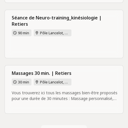
réservation.
Séance de Neuro-training_kinésiologie |
Retiers
90 min
Pôle Lancelot, 7B rue Joseph Lancelot, 35240 Retiers
Massages 30 min. | Retiers
30 min
Pôle Lancelot, 7B rue Joseph Lancelot, 35240 Retiers
Vous trouverez ici tous les massages bien-être proposés
pour une durée de 30 minutes : Massage personnalisé,
Massage dos-nuque-épaules, Massage assis-habillé sur
chaise ergonomique. Vous pourrez sélectionner le
massage souhaité en fin d'étape de réservation.