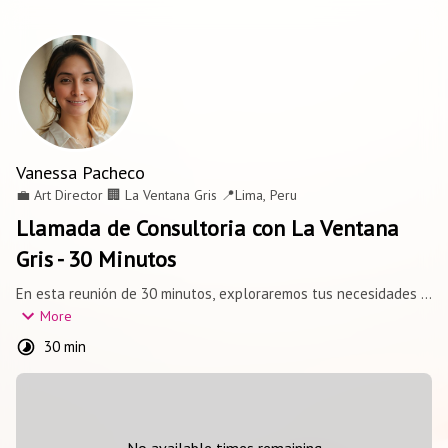
Vanessa Pacheco
💼
Art Director
🏢
La Ventana Gris
📍
Lima, Peru
Llamada de Consultoria con La Ventana
Gris - 30 Minutos
En esta reunión de 30 minutos, exploraremos tus necesidades y 
objetivos para determinar cómo La Ventana Gris puede ayudarte 
More
a alcanzar el éxito en tus proyectos de diseño, branding y 
30 min
marketing. Es una oportunidad para conocernos mejor, resolver 
tus dudas y ofrecerte una visión clara de cómo podemos 
colaborar. ¡Estamos listos para escucharte y trabajar juntos en 
tus ideas!