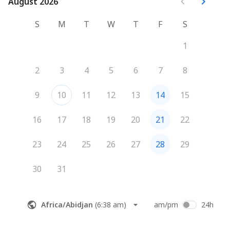
August 2026
August 2026
S
M
T
W
T
F
S
1
2
3
4
5
6
7
8
9
10
11
12
13
14
15
16
17
18
19
20
21
22
23
24
25
26
27
28
29
30
31
Africa/Abidjan
(
6:38 am
)
am/pm
24h