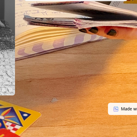
tu rêves. - Tu sens que tu as besoin d'une
régularité dans les RDV pour vraiment
avancer, pas après pas (qu'ils soient grands
ou petits, l'important c'est d'en faire !). - Tu
recherches un réel soutien sur le long terme,
une personne sur laquelle tu peux aussi bien
compter pour te déposer que pour être
reboosté(e) ! - Tu as déjà fait plusieurs
séances avec moi et tu souhaites une
séance de suivi (coaching, énergétique ou
prise de parole). - Tu souhaites bénéficier
d'un soin énergétique ou d'une session sur
une problématique spécifique en prise de
parole pour reprendre confiance. Comment
fonctionne le processus de coaching ? -
Définition de ton objectif à la première
séance. - Minimum de 3 séances pour te
permettre de sentir la puissance de la
Made w
régularité et de l'accompagnement dans le
temps. - Un coaching complet représentant
généralement entre 6 et 10 séances. - A tout
moment dans le processus, tu peux choisir