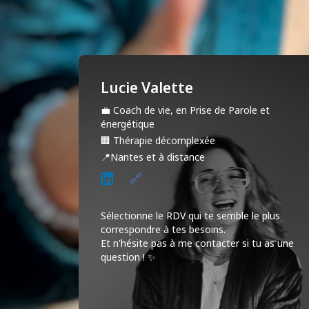
Lucie Valette
💼
Coach de vie, en Prise de Parole et
énergétique
🏢
Thérapie décomplexée
📍
Nantes et à distance
🔗
Sélectionne le RDV qui te semble le plus 
correspondre à tes besoins. 

Et n'hésite pas à me contacter si tu as une 
question ! ✨