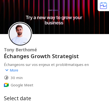
Tony Berthomé
Échanges Growth Strategist
Échangeons sur vos enjeux et problématiques en 
growth, ainsi que les possibilités d'accompagnement de 
More
Leverage. Cet échange de 30 minutes est gratuit, sans 
30 min
engagement, et se passe directement avec le CEO & 
Growth Strategist de l'agence.
Google Meet
Let's grow!
Select date