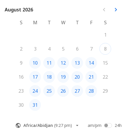
August 2026
August 2026
S
M
T
W
T
F
S
1
2
3
4
5
6
7
8
9
10
11
12
13
14
15
16
17
18
19
20
21
22
23
24
25
26
27
28
29
30
31
Africa/Abidjan
(
9:27 pm
)
am/pm
24h