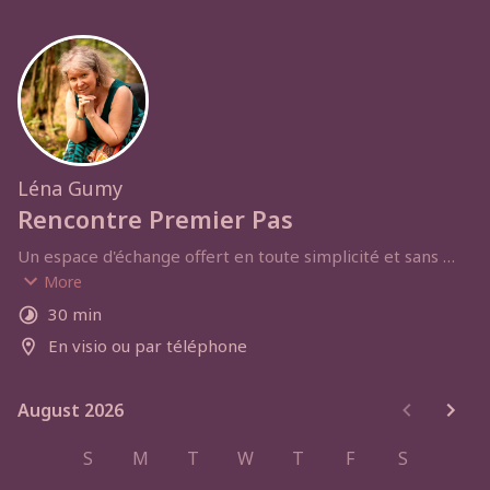
Léna Gumy
Rencontre Premier Pas
Un espace d'échange offert en toute simplicité et sans 
engagement pour faire plus ample connaissance et faire 
More
le point sur où tu en es aujourd'hui et ce que tu 
30 min
souhaiterais pouvoir changer. Tu recevras les infos utiles 
En visio ou par téléphone
pour la rencontre par mail dès que j'aurais pris 
connaissance de ta demande. Je me réjouis de ce moment 
partagé.
August 2026
August 2026
S
M
T
W
T
F
S