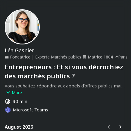
Léa Gasnier
💼
Fondatrice | Experte Marchés publics
🏢
Matrice 1804
📍
Paris
Entrepreneurs : Et si vous décrochiez
des marchés publics ?
Vous souhaitez répondre aux appels d'offres publics mais 
vous ne savez pas par où commencer ?

More
30 min
Lors de votre premier appel, j’analyse votre secteur et 
Microsoft Teams
vos marchés potentiels. 

A la fin de cet appel, nous déterminons si 
August 2026
August 2026
l'accompagnement que je propose est susceptible de 