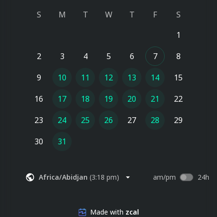
votre besoin.
S
M
T
W
T
F
S
1
2
3
4
5
6
7
8
9
10
11
12
13
14
15
16
17
18
19
20
21
22
23
24
25
26
27
28
29
30
31
Africa/Abidjan
(
3:18 pm
)
am/pm
24h
Made with
zcal