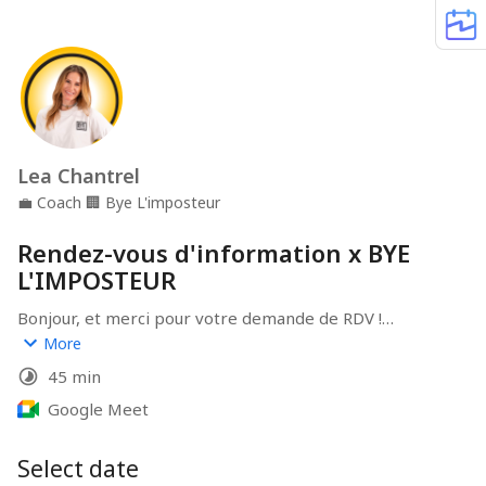
Lea Chantrel
💼
Coach
🏢
Bye L'imposteur
Rendez-vous d'information x BYE
L'IMPOSTEUR
Bonjour, et merci pour votre demande de RDV !

Afin d'en savoir plus sur votre projet, prenons le temps 
More
de nous rencontrer. Cet échange de 45 minutes a pour 
45 min
objectif de mieux cerner votre besoin, et de vérifier 
que je suis bien la personne qu'il vous faut.
Google Meet
Select date