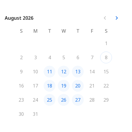
August 2026
August 2026
S
M
T
W
T
F
S
1
2
3
4
5
6
7
8
9
10
11
12
13
14
15
16
17
18
19
20
21
22
23
24
25
26
27
28
29
30
31