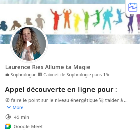
Laurence Ries Allume ta Magie
💼
Sophrologue
🏢
Cabinet de Sophrologie paris 15e
Appel découverte en ligne pour :
🧭 faire le point sur le niveau énergétique 🚀 t'aider à 
obtenir plus de stabilité  ❤ échanger de vive voix sur ce 
More
que tu veux vraiment …
45 min
Google Meet