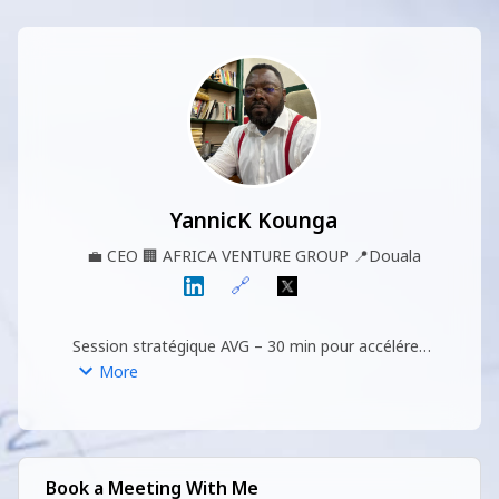
YannicK Kounga
💼
CEO
🏢
AFRICA VENTURE GROUP
📍
Douala
🔗
Session stratégique AVG – 30 min pour accélérer 
votre projet. 

More
Diagnostic express + feuille de route + réponses 
ciblées + plan d’action immédiat.

Portefeuille & partenaires : Ekotech 
Book a Meeting With Me