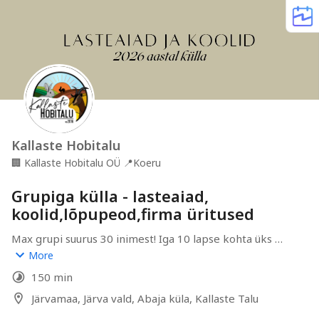
Kallaste Hobitalu
🏢
Kallaste Hobitalu OÜ
📍
Koeru
Grupiga külla - lasteaiad,
koolid,lõpupeod,firma üritused
Max grupi suurus 30 inimest! Iga 10 lapse kohta üks 
õpetaja/kasvataja tasuta. Oktoober-aprill külastus 5€ 
More
laps. Mai-september 7€ laps. Suuremate ürituste või 
150 min
gruppide puhul võta enne broneerimist ühendust 
telefoni 56700699 või emaili teel 
Järvamaa, Järva vald, Abaja küla, Kallaste Talu
info@kallastehobitalu.ee