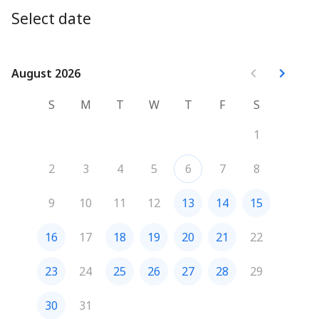
Select date
August 2026
August 2026
S
M
T
W
T
F
S
1
2
3
4
5
6
7
8
9
10
11
12
13
14
15
16
17
18
19
20
21
22
23
24
25
26
27
28
29
30
31