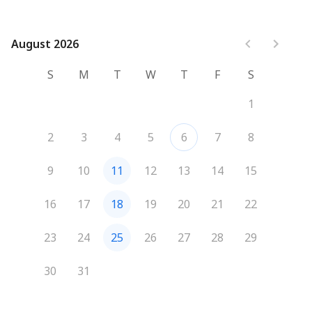
August 2026
August 2026
S
M
T
W
T
F
S
1
2
3
4
5
6
7
8
9
10
11
12
13
14
15
16
17
18
19
20
21
22
23
24
25
26
27
28
29
30
31