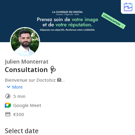
Julien Monterrat
Consultation 🩺
Bienvenue sur Doctobiz 🏥

Vous souhaitez une consultation à propos de la santé 
More
digitale de votre business. Je vous propose une visio 
5 min
d'1h00 pour vous apporter des conseils concrets pour 
améliorer votre visibilité rapidement.
Google Meet
€300
Select date