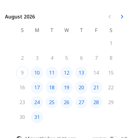
August 2026
August 2026
S
M
T
W
T
F
S
1
2
3
4
5
6
7
8
9
10
11
12
13
14
15
16
17
18
19
20
21
22
23
24
25
26
27
28
29
30
31