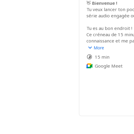
👋 
Bienvenue !
Tu veux lancer ton pod
série audio engagée ou
Tu es au bon endroit !
Ce créneau de 15 minut
connaissance et me pa
🎧 
Formation
 — Tu ve
More
sais pas par où comme
15 min
Basilic Studio !
🎙️ 
Production
Google Meet
 — Tu ch
pour produire un podca
marque ou de ton insti
📢 
Sponsoring
 — Tu s
audience engagée à tra
Basilic ?
Choisis ton créneau, et
discuter de vive voix !
🌿 Jeane