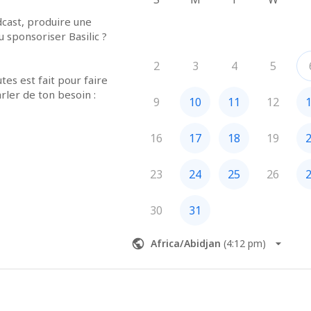
cast, produire une 
 sponsoriser Basilic ?
2
3
4
5
es est fait pour faire 
rler de ton besoin :
9
10
11
12
ux te lancer mais tu ne 
ncer ? Parlons de 
16
17
18
19
erches une agence 
st à l’image de ta 
23
24
25
26
tution ?
ouhaites toucher une 
30
31
vers le podcast 
 à très vite pour en 
Africa/Abidjan
(
4:12 pm
)