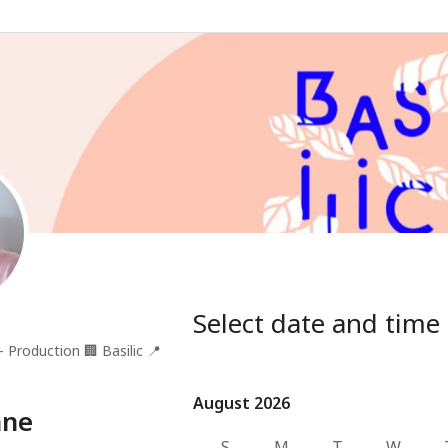
Select date and time
- Production
🏢
Basilic
📍
August 2026
August 2026
ane
S
M
T
W