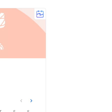
T
F
S