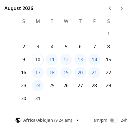
August 2026
August 2026
S
M
T
W
T
F
S
1
2
3
4
5
6
7
8
9
10
11
12
13
14
15
16
17
18
19
20
21
22
23
24
25
26
27
28
29
30
31
Africa/Abidjan
(
9:25 am
)
am/pm
24h