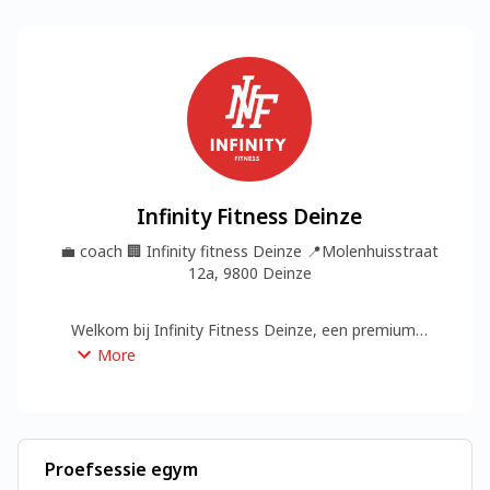
Infinity Fitness Deinze
💼
coach
🏢
Infinity fitness Deinze
📍
Molenhuisstraat
12a, 9800 Deinze
Welkom bij Infinity Fitness Deinze, een premium 
club met huiselijke sfeer, waar doelgericht 
More
sporten centraal staat voor zowel startende 
sporter als ervaren fitnesser.
Proefsessie egym