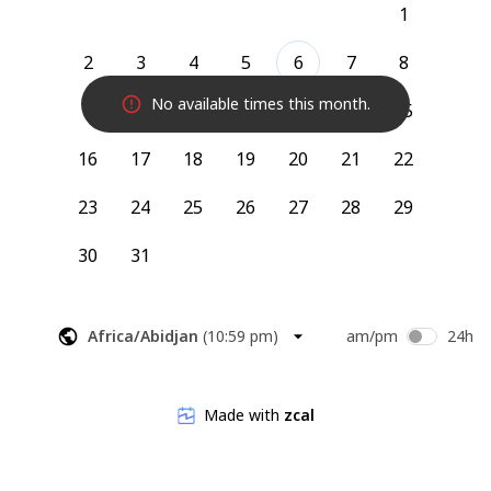
1
2
3
4
5
6
7
8
No available times this month.
9
10
11
12
13
14
15
16
17
18
19
20
21
22
23
24
25
26
27
28
29
30
31
Africa/Abidjan
(
10:59 pm
)
am/pm
24h
Made with
zcal