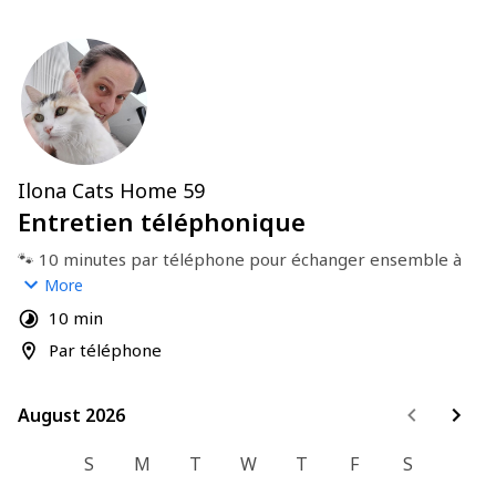
Ilona Cats Home 59
Entretien téléphonique
🐾 10 minutes par téléphone pour échanger ensemble à 
propos de tes besoins 🐈🐇
More
➡ Je t'invite à consulter les tarifs sur le site avant de 
10 min
prendre RDV (
https://catshome59.fr/tarifs/
).
Par téléphone
Je compte sur toi pour respecter mon travail et honorer 
ta prise de RDV 🤗
À très vite !
August 2026
August 2026
Ilona 🌀
S
M
T
W
T
F
S