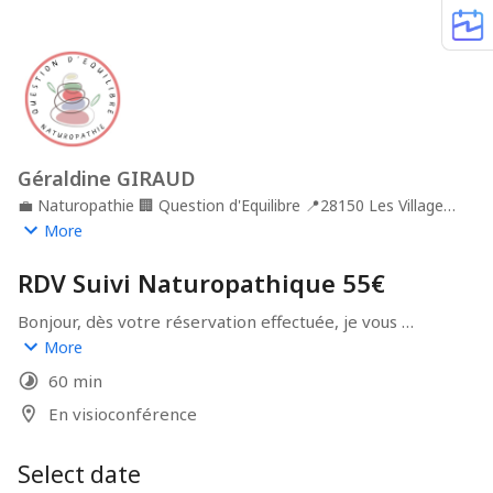
Géraldine GIRAUD
💼
Naturopathie
🏢
Question d'Equilibre
📍
28150 Les Villages
Vovéens
More
RDV Suivi Naturopathique 55€
Bonjour, dès votre réservation effectuée, je vous 
enverrai un lien de connexion pour notre rendez-vous 
More
ainsi que les modalités de paiement.
60 min
En visioconférence
Select date