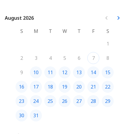
August 2026
August 2026
S
M
T
W
T
F
S
1
2
3
4
5
6
7
8
9
10
11
12
13
14
15
16
17
18
19
20
21
22
23
24
25
26
27
28
29
30
31