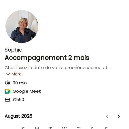
Sophie
Accompagnement 2 mois
Choisissez la date de votre première séance et 
réservez votre accompagnement complet de 2 mois 
More
comprenant 5 séances d'1h à 1h30.
90 min
Google Meet
€590
August 2026
August 2026
S
M
T
W
T
F
S