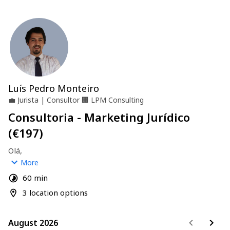
Luís Pedro Monteiro
💼
Jurista | Consultor
🏢
LPM Consulting
Consultoria - Marketing Jurídico
(€197)
Olá,
More
Siga os passos para agendar a sua consulta. Entrarei em 
60 min
contacto consigo após o agendamento.
3 location options
Vamos definir um caminho que lhe permita instalar 
serviços de continuidade ou posicionar-se na sua área de 
August 2026
August 2026
atuação preferencial.