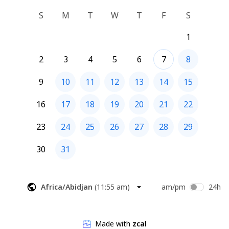
S
M
T
W
T
F
S
Até já,
Luís
1
2
3
4
5
6
7
8
9
10
11
12
13
14
15
16
17
18
19
20
21
22
23
24
25
26
27
28
29
30
31
Africa/Abidjan
(
11:55 am
)
am/pm
24h
Made with
zcal