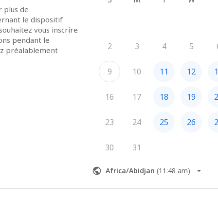
 plus de 
ant le dispositif 
ouhaitez vous inscrire 
ons pendant le 
2
3
4
5
z préalablement 
9
10
11
12
16
17
18
19
23
24
25
26
30
31
Africa/Abidjan
(
11:48 am
)