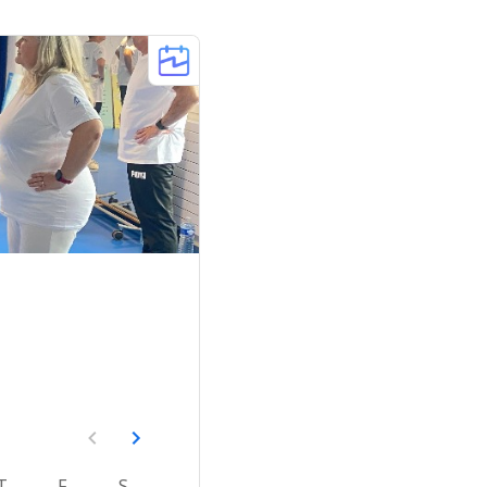
T
F
S