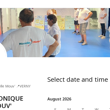
Select date and time
lle Mouv'
📍
VERNY
ONIQUE
August 2026
August 2026
OUV'
S
M
T
W