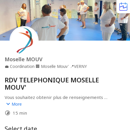
Moselle MOUV
💼
Coordination
🏢
Moselle Mouv'
📍
VERNY
RDV TELEPHONIQUE MOSELLE
MOUV'
Vous souhaitez obtenir plus de renseignements 
concernant le dispositif Moselle MOUV ? Vous souhaitez 
More
vous inscrire ? Nous vous contacterons pendant le 
15 min
créneau que vous aurez préalablement réservé. 
Select date