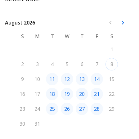
August 2026
August 2026
S
M
T
W
T
F
S
1
2
3
4
5
6
7
8
9
10
11
12
13
14
15
16
17
18
19
20
21
22
23
24
25
26
27
28
29
30
31